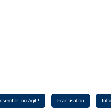
nsemble, on Agit !
Francisation
Inf