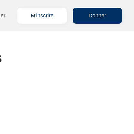
uer
M'inscrire
Donner
s