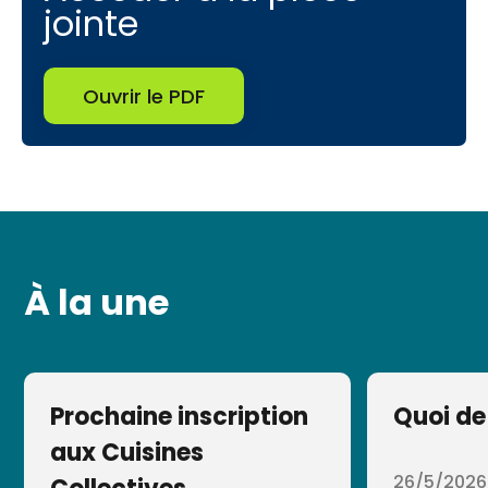
jointe
Ouvrir le PDF
À la une
Prochaine inscription
Quoi de
aux Cuisines
26/5/2026