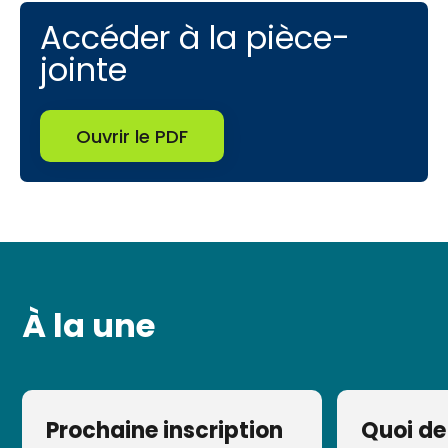
Accéder à la pièce-
jointe
Ouvrir le PDF
À la une
Prochaine inscription
Quoi de